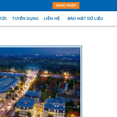
ĐĂNG NHẬP
TỨC
TUYỂN DỤNG
LIÊN HỆ
BẢO MẬT DỮ LIỆU