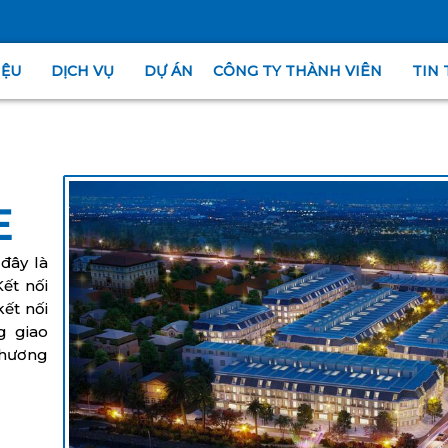
IỆU
DỊCH VỤ
DỰ ÁN
CÔNG TY THÀNH VIÊN
TIN 
E
đây là
ết nối
kết nối
g giao
thương