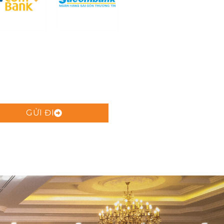
GỬI ĐI