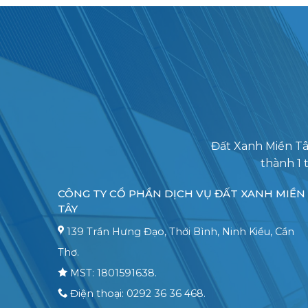
Đất Xanh Miền Tâ
thành 1 
CÔNG TY CỔ PHẦN DỊCH VỤ ĐẤT XANH MIỀN
TÂY
139 Trần Hưng Đạo, Thới Bình, Ninh Kiều, Cần
Thơ.
MST: 1801591638.
Điện thoại: 0292 36 36 468.