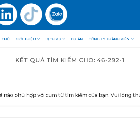
 CHỦ
GIỚI THIỆU
DỊCH VỤ
DỰ ÁN
CÔNG TY THÀNH VIÊN
KẾT QUẢ TÌM KIẾM CHO:
46-292-1
ả nào phù hợp với cụm từ tìm kiếm của bạn. Vui lòng thử 