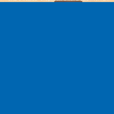
(Đường Vũ Đình Liệu, P. Cái Răng, TP. Cần Thơ)
MST: 1801633366
Điện thoại: 0292 368 00 22
Website: datxanhmientay.net
Về Chúng Tôi
Dự Án
Giới thiệu
Cara River Park
Hệ thống CTTV
KDC Lái Hiếu
Bảo mật dữ liệu
Hoà Bình Riverside
Tuyển dụng
KĐT La Home
Tin tức
Kita Airport City
Follow Us