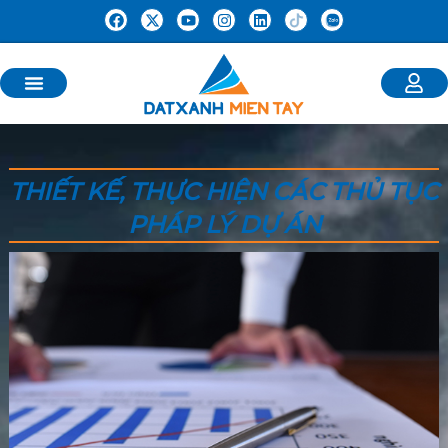
THIẾT KẾ, THỰC HIỆN CÁC THỦ TỤC
PHÁP LÝ DỰ ÁN