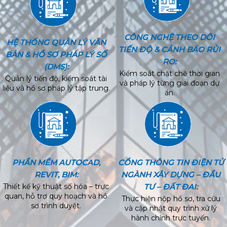
CÔNG NGHỆ THEO DÕI
HỆ THỐNG QUẢN LÝ VĂN
TIẾN ĐỘ & CẢNH BÁO RỦI
BẢN & HỒ SƠ PHÁP LÝ SỐ
RO:
(DMS):
Kiểm soát chặt chẽ thời gian
Quản lý tiến độ, kiểm soát tài
và pháp lý từng giai đoạn dự
liệu và hồ sơ pháp lý tập trung.
án.
PHẦN MỀM AUTOCAD,
CỔNG THÔNG TIN ĐIỆN TỬ
REVIT, BIM:
NGÀNH XÂY DỰNG – ĐẦU
Thiết kế kỹ thuật số hóa – trực
TƯ – ĐẤT ĐAI:
quan, hỗ trợ quy hoạch và hồ
Thực hiện nộp hồ sơ, tra cứu
sơ trình duyệt.
và cập nhật quy trình xử lý
hành chính trực tuyến.