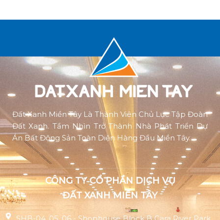
Đất Xanh Miền Tây Là Thành Viên Chủ Lực Tập Đoàn
Đất Xanh. Tầm Nhìn Trở Thành Nhà Phát Triển Dự
Án Bất Động Sản Toàn Diện Hàng Đầu Miền Tây.
CÔNG TY CỔ PHẦN DỊCH VỤ
ĐẤT XANH MIỀN TÂY
SHB-04, 05, 06 - Shophouse Block B Cara River Park