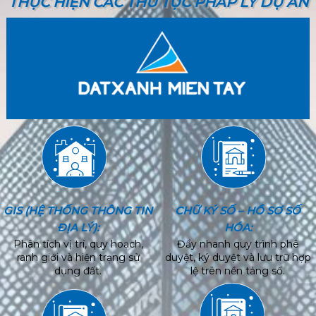
THỰC HIỆN CÁC THỦ TỤC PHÁP LÝ DỰ ÁN
GIS (HỆ THỐNG THÔNG TIN
CHỮ KÝ SỐ – HỒ SƠ SỐ
ĐỊA LÝ):
HÓA:
Phân tích vị trí, quy hoạch,
Đẩy nhanh quy trình phê
ranh giới và hiện trạng sử
duyệt, ký duyệt và lưu trữ hợp
dụng đất.
lệ trên nền tảng số.