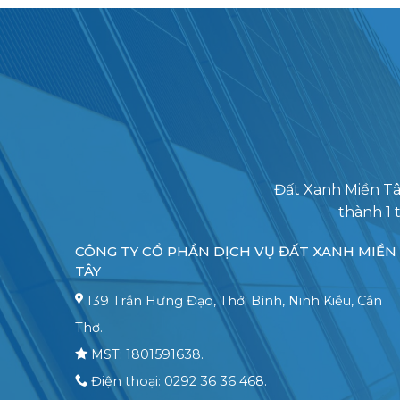
Đất Xanh Miền Tâ
thành 1 
CÔNG TY CỔ PHẦN DỊCH VỤ ĐẤT XANH MIỀN
TÂY
139 Trần Hưng Đạo, Thới Bình, Ninh Kiều, Cần
Thơ.
MST: 1801591638.
Điện thoại: 0292 36 36 468.