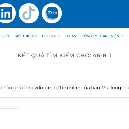
 CHỦ
GIỚI THIỆU
DỊCH VỤ
DỰ ÁN
CÔNG TY THÀNH VIÊN
KẾT QUẢ TÌM KIẾM CHO:
46-8-1
ả nào phù hợp với cụm từ tìm kiếm của bạn. Vui lòng thử 