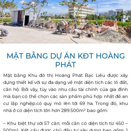
MẶT BẰNG DỰ ÁN KĐT HOÀNG
PHÁT
Mặt bằng Khu đô thị Hoàng Phát Bạc Liêu được xây
dựng thiết kế với sự đa dạng về mặt diện tích các lô đất,
căn hộ. Bởi vậy, tùy vào nhu cầu tài chính của gia đình
mà bạn có thể chọn các sản phẩm phù hợp nhất để an
cư lập nghiệp.có quy mô lên tới 69 ha. Trong đó, khu
nhà ở có diện tích lớn hơn 289.500m² bao gồm:
– Khu biệt thự với 57 căn; mỗi căn có diện tích từ 450 –
500m². Kết cấu được chủ đầu tư xây dựng bao gồm: 1