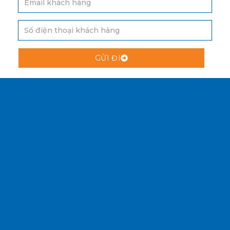
GỬI ĐI