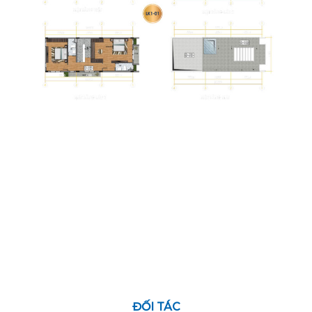
LK3 - 01
LK4 - 2
LK6 - 14
LK7 - 02
ĐỐI TÁC