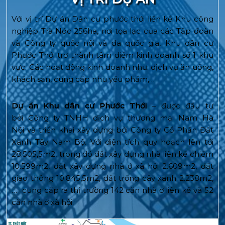
Với vị trí Dự án Dân cư phước thới liền kề Khu công
nghiệp Trà Nóc 256ha, nơi tọa lạc của các Tập đoàn
và Công ty quốc nội và đa quốc gia, Khu dân cư
Phước Thới trở thành tâm điểm kinh doanh số 1 khu
vực. Các hoạt động kinh doanh như: dịch vụ ăn uống,
khách sạn, cung cấp nhu yếu phẩm,…
Dự án Khu dân cư Phước Thới
– được đầu tư
bởi Công ty TNHH dịch vụ thương mại Nam Hà
Nội và triển khai xây dựng bởi Công ty Cổ Phần Đất
Xanh Tây Nam Bộ. Với diện tích quy hoạch lên tới
28.505,5m2, trong đó đất xây dựng nhà liên kế chiếm
10.599m2, đất xây dựng nhà ở xã hội 2.609m2, đất
giao thông 10.845,5m2, đất trồng cây xanh 2.238m2,
… cung cấp ra thị trường 142 căn nhà ở liên kế và 52
căn nhà ở xã hội.