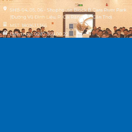
SHB-04, 05, 06 - Shophouse Block B Cara River Park
(Đường Vũ Đình Liệu, P. Cái Răng, TP. Cần Thơ)
MST: 1801633366
Điện thoại: 0292 368 00 22
Website: datxanhmientay.net
Về Chúng Tôi
Dự Án
Giới thiệu
Cara River Park
Hệ thống CTTV
KDC Lái Hiếu
Bảo mật dữ liệu
Hoà Bình Riverside
Tuyển dụng
KĐT La Home
Tin tức
Kita Airport City
Follow Us