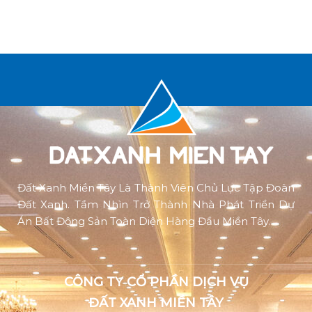
Đất Xanh Miền Tây Là Thành Viên Chủ Lực Tập Đoàn
Đất Xanh. Tầm Nhìn Trở Thành Nhà Phát Triển Dự
Án Bất Động Sản Toàn Diện Hàng Đầu Miền Tây.
CÔNG TY CỔ PHẦN DỊCH VỤ
ĐẤT XANH MIỀN TÂY