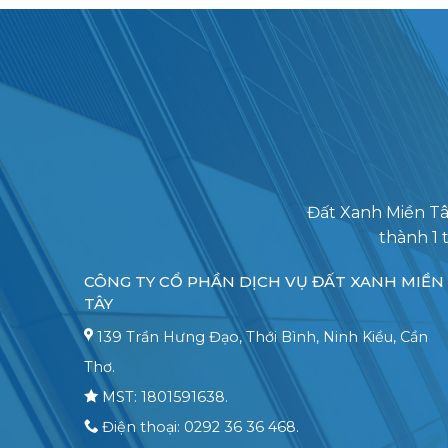
Đất Xanh Miền Tâ
thành 1 
CÔNG TY CỔ PHẦN DỊCH VỤ ĐẤT XANH MIỀN
TÂY
139 Trần Hưng Đạo, Thới Bình, Ninh Kiều, Cần
Thơ.
MST: 1801591638.
Điện thoại: 0292 36 36 468.