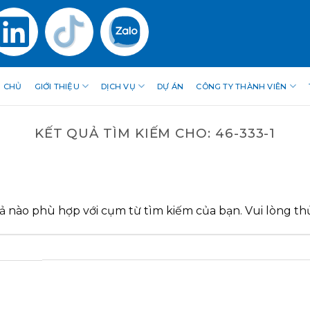
 CHỦ
GIỚI THIỆU
DỊCH VỤ
DỰ ÁN
CÔNG TY THÀNH VIÊN
KẾT QUẢ TÌM KIẾM CHO:
46-333-1
ả nào phù hợp với cụm từ tìm kiếm của bạn. Vui lòng thử 