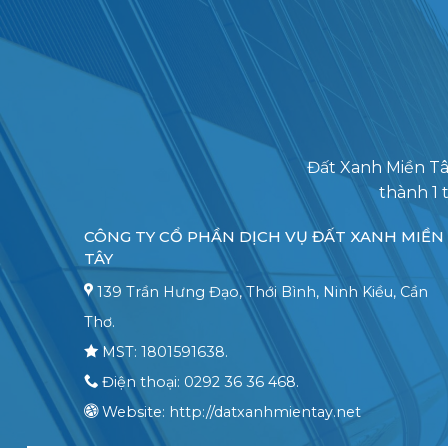
Đất Xanh Miền Tâ
thành 1 
CÔNG TY CỔ PHẦN DỊCH VỤ ĐẤT XANH MIỀN
TÂY
139 Trần Hưng Đạo, Thới Bình, Ninh Kiều, Cần
Thơ.
MST: 1801591638.
Điện thoại: 0292 36 36 468.
Website: http://datxanhmientay.net