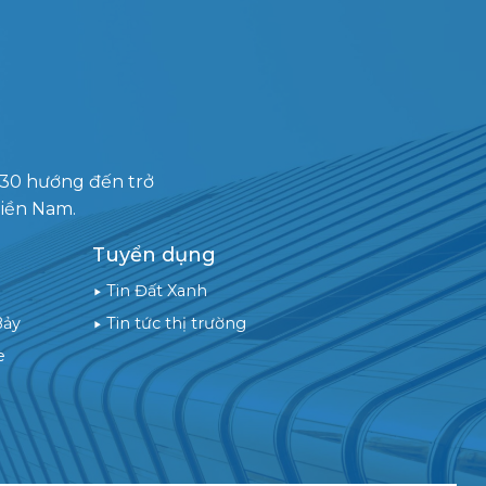
030 hướng đến trở
miền Nam.
Tuyển dụng
Tin Đất Xanh
Bảy
Tin tức thị trường
e