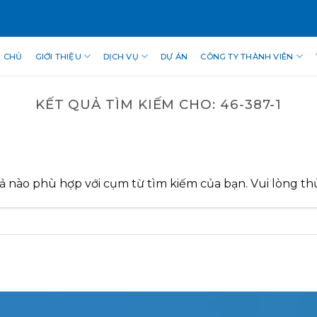
 CHỦ
GIỚI THIỆU
DỊCH VỤ
DỰ ÁN
CÔNG TY THÀNH VIÊN
KẾT QUẢ TÌM KIẾM CHO:
46-387-1
ả nào phù hợp với cụm từ tìm kiếm của bạn. Vui lòng thử 