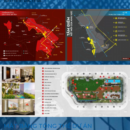
văn minh bậc nhất.
MẶT BẰNG TỔNG THỂ DỰ ÁN