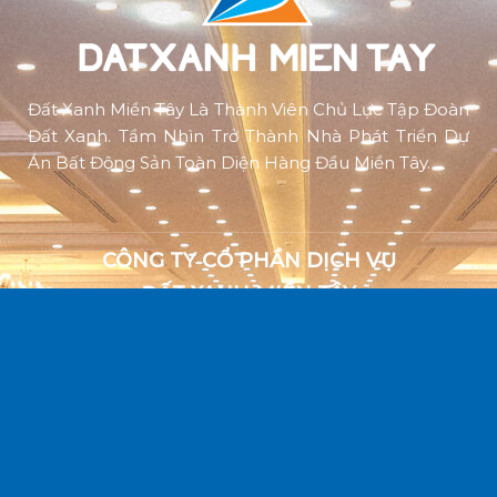
Đất Xanh Miền Tây Là Thành Viên Chủ Lực Tập Đoàn
Đất Xanh. Tầm Nhìn Trở Thành Nhà Phát Triển Dự
Án Bất Động Sản Toàn Diện Hàng Đầu Miền Tây.
CÔNG TY CỔ PHẦN DỊCH VỤ
ĐẤT XANH MIỀN TÂY
SHB-04, 05, 06 - Shophouse Block B Cara River Park
(Đường Vũ Đình Liệu, P. Cái Răng, TP. Cần Thơ)
MST: 1801633366
Điện thoại: 0292 368 00 22
Website: datxanhmientay.net