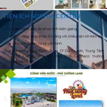
TIỆN ÍCH SOPHIA CENTER
Gần bệnh viện đa khoa tỉnh kiên giang
Gần vòng xoay phan thị ràng với chiều tiện ích kéo dài
Khu đông dân cư và yên bình .
Kế bên phòng Gym, Tenis, Cf Du Thuyền, Trung Tâm
Phú Cường, Khu vui chơi Phú Gia,thaco trường
hải,siêu thị…