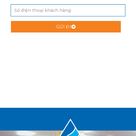
GỬI ĐI