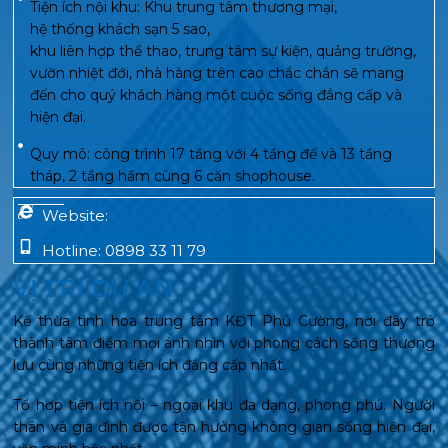
Tiện ích nội khu:
Khu trung tâm thương mại,
hệ thống khách sạn 5 sao,
khu liên hợp thể thao, trung tâm sự kiện, quảng trường,
vườn nhiệt đới, nhà hàng trên cao chắc chắn sẽ mang
đến cho quý khách hàng một cuộc sống đẳng cấp và
hiện đại.
Quy mô:
công trình 17 tầng với 4 tầng đế và 13 tầng
tháp, 2 tầng hầm cùng 6 căn shophouse.
Website:
Hotline:
0898 33 11 79
VỊ TRÍ DỰ ÁN
Kế thừa tinh hoa trung tâm KĐT Phú Cường, nơi đây trở
thành tâm điểm mọi ánh nhìn với phong cách sống thượng
lưu cùng những tiện ích đẳng cấp nhất.
Tổ hợp tiện ích nội – ngoại khu đa dạng, phong phú. Người
thân và gia đình được tận hưởng không gian sống hiện đại,