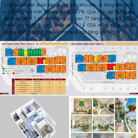
Sophia Center được xây dựng trên khu đất có tổng diện tích
4.632 m2 với mật độ xây dựng 56,7%. Quy mô xây dựng dự
án bao gồm 1 block chung cư cao 17 tầng nổi và 2 tầng
hầm, trong đó 3 tầng khối đế từ 1 – 03A được sử dụng là
trung tâm thương mại và còn lại là các tầng căn hộ.