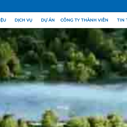
IỆU
DỊCH VỤ
DỰ ÁN
CÔNG TY THÀNH VIÊN
TIN 