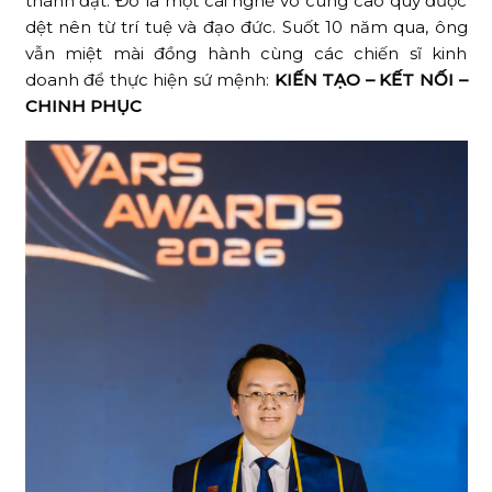
thành đạt. Đó là một cái nghề vô cùng cao quý được
dệt nên từ trí tuệ và đạo đức. Suốt 10 năm qua, ông
vẫn miệt mài đồng hành cùng các chiến sĩ kinh
doanh để thực hiện sứ mệnh:
KIẾN TẠO – KẾT NỐI –
CHINH PHỤC