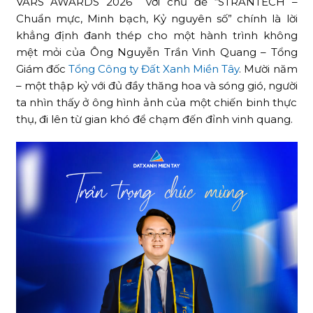
VARS AWARDS 2026 với chủ đề “STRANTECH –
Chuẩn mực, Minh bạch, Kỷ nguyên số” chính là lời
khẳng định đanh thép cho một hành trình không
mệt mỏi của Ông Nguyễn Trần Vinh Quang – Tổng
Giám đốc
Tổng Công ty Đất Xanh Miền Tây
. Mười năm
– một thập kỷ với đủ đầy thăng hoa và sóng gió, người
ta nhìn thấy ở ông hình ảnh của một chiến binh thực
thụ, đi lên từ gian khó để chạm đến đỉnh vinh quang.