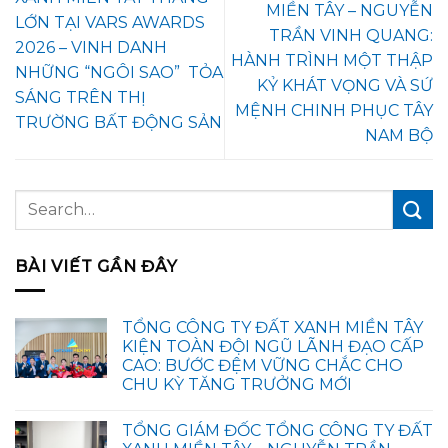
MIỀN TÂY – NGUYỄN
LỚN TẠI VARS AWARDS
TRẦN VINH QUANG:
2026 – VINH DANH
HÀNH TRÌNH MỘT THẬP
NHỮNG “NGÔI SAO” TỎA
KỶ KHÁT VỌNG VÀ SỨ
SÁNG TRÊN THỊ
MỆNH CHINH PHỤC TÂY
TRƯỜNG BẤT ĐỘNG SẢN
NAM BỘ
BÀI VIẾT GẦN ĐÂY
TỔNG CÔNG TY ĐẤT XANH MIỀN TÂY
KIỆN TOÀN ĐỘI NGŨ LÃNH ĐẠO CẤP
CAO: BƯỚC ĐỆM VỮNG CHẮC CHO
CHU KỲ TĂNG TRƯỞNG MỚI
TỔNG GIÁM ĐỐC TỔNG CÔNG TY ĐẤT