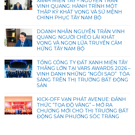
XANH MIỀN TÂY – NGUYỄN TRẦN
VINH QUANG: HÀNH TRÌNH MỘT
THẬP KỶ KHÁT VỌNG VÀ SỨ MỆNH
CHINH PHỤC TÂY NAM BỘ
DOANH NHÂN NGUYỄN TRẦN VINH
QUANG: NGƯỜI CHÈO LÁI KHÁT
VỌNG VÀ NGỌN LỬA TRUYỀN CẢM
HỨNG TÂY NAM BỘ
TỔNG CÔNG TY ĐẤT XANH MIỀN TÂY
THẮNG LỚN TẠI VARS AWARDS 2026 –
VINH DANH NHỮNG “NGÔI SAO” TỎA
SÁNG TRÊN THỊ TRƯỜNG BẤT ĐỘNG
SẢN
KICK-OFF VẠN PHÁT AVENUE: ĐÁNH
THỨC “TỌA ĐỘ VÀNG” – MỞ RA
CHƯƠNG MỚI CHO THỊ TRƯỜNG BẤT
ĐỘNG SẢN PHƯỜNG SÓC TRĂNG