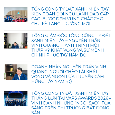
TỔNG CÔNG TY ĐẤT XANH MIỀN TÂY
KIỆN TOÀN ĐỘI NGŨ LÃNH ĐẠO CẤP
CAO: BƯỚC ĐỆM VỮNG CHẮC CHO
CHU KỲ TĂNG TRƯỞNG MỚI
TỔNG GIÁM ĐỐC TỔNG CÔNG TY ĐẤT
XANH MIỀN TÂY – NGUYỄN TRẦN
VINH QUANG: HÀNH TRÌNH MỘT
THẬP KỶ KHÁT VỌNG VÀ SỨ MỆNH
CHINH PHỤC TÂY NAM BỘ
DOANH NHÂN NGUYỄN TRẦN VINH
QUANG: NGƯỜI CHÈO LÁI KHÁT
VỌNG VÀ NGỌN LỬA TRUYỀN CẢM
HỨNG TÂY NAM BỘ
TỔNG CÔNG TY ĐẤT XANH MIỀN TÂY
THẮNG LỚN TẠI VARS AWARDS 2026 –
VINH DANH NHỮNG “NGÔI SAO” TỎA
SÁNG TRÊN THỊ TRƯỜNG BẤT ĐỘNG
SẢN