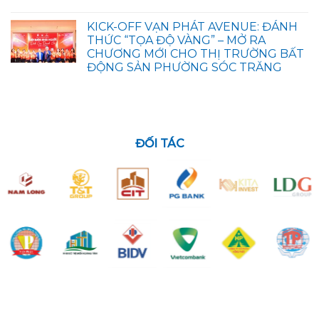
KICK-OFF VẠN PHÁT AVENUE: ĐÁNH
THỨC “TỌA ĐỘ VÀNG” – MỞ RA
CHƯƠNG MỚI CHO THỊ TRƯỜNG BẤT
ĐỘNG SẢN PHƯỜNG SÓC TRĂNG
ĐỐI TÁC