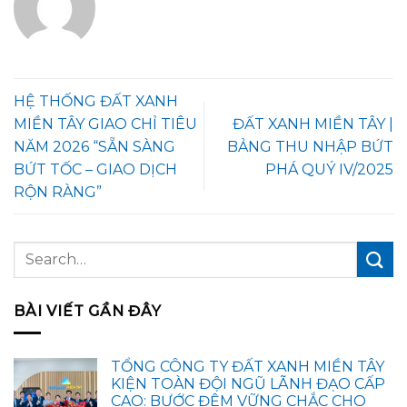
HỆ THỐNG ĐẤT XANH
MIỀN TÂY GIAO CHỈ TIÊU
ĐẤT XANH MIỀN TÂY |
NĂM 2026 “SẴN SÀNG
BẢNG THU NHẬP BỨT
BỨT TỐC – GIAO DỊCH
PHÁ QUÝ IV/2025
RỘN RÀNG”
BÀI VIẾT GẦN ĐÂY
TỔNG CÔNG TY ĐẤT XANH MIỀN TÂY
KIỆN TOÀN ĐỘI NGŨ LÃNH ĐẠO CẤP
CAO: BƯỚC ĐỆM VỮNG CHẮC CHO