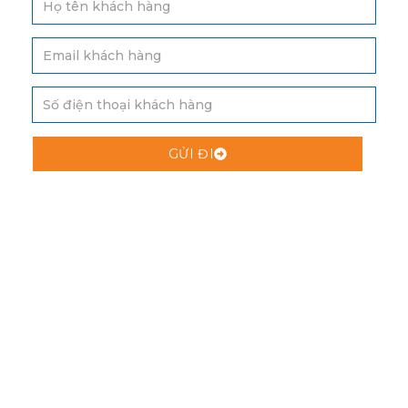
GỬI ĐI