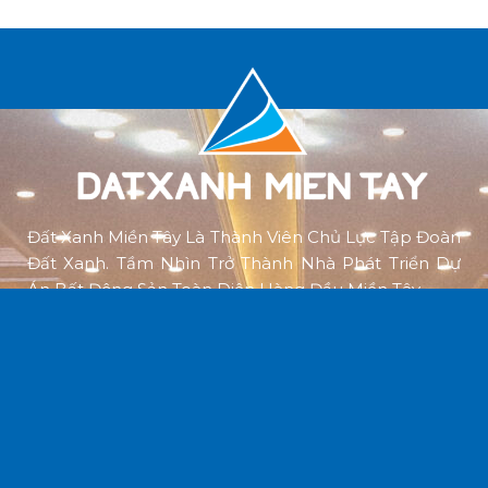
Đất Xanh Miền Tây Là Thành Viên Chủ Lực Tập Đoàn
Đất Xanh. Tầm Nhìn Trở Thành Nhà Phát Triển Dự
Án Bất Động Sản Toàn Diện Hàng Đầu Miền Tây.
CÔNG TY CỔ PHẦN DỊCH VỤ
ĐẤT XANH MIỀN TÂY
SHB-04, 05, 06 - Shophouse Block B Cara River Park