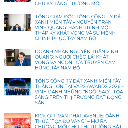
CHU KỲ TĂNG TRƯỞNG MỚI
TỔNG GIÁM ĐỐC TỔNG CÔNG TY ĐẤT
XANH MIỀN TÂY – NGUYỄN TRẦN
VINH QUANG: HÀNH TRÌNH MỘT
THẬP KỶ KHÁT VỌNG VÀ SỨ MỆNH
CHINH PHỤC TÂY NAM BỘ
DOANH NHÂN NGUYỄN TRẦN VINH
QUANG: NGƯỜI CHÈO LÁI KHÁT
VỌNG VÀ NGỌN LỬA TRUYỀN CẢM
HỨNG TÂY NAM BỘ
TỔNG CÔNG TY ĐẤT XANH MIỀN TÂY
THẮNG LỚN TẠI VARS AWARDS 2026 –
VINH DANH NHỮNG “NGÔI SAO” TỎA
SÁNG TRÊN THỊ TRƯỜNG BẤT ĐỘNG
SẢN
KICK-OFF VẠN PHÁT AVENUE: ĐÁNH
THỨC “TỌA ĐỘ VÀNG” – MỞ RA
CHƯƠNG MỚI CHO THỊ TRƯỜNG BẤT