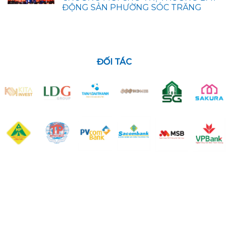
ĐỘNG SẢN PHƯỜNG SÓC TRĂNG
ĐỐI TÁC