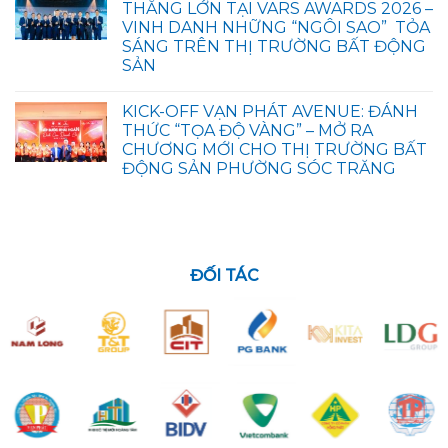
THẮNG LỚN TẠI VARS AWARDS 2026 –
VINH DANH NHỮNG “NGÔI SAO” TỎA
SÁNG TRÊN THỊ TRƯỜNG BẤT ĐỘNG
SẢN
KICK-OFF VẠN PHÁT AVENUE: ĐÁNH
THỨC “TỌA ĐỘ VÀNG” – MỞ RA
CHƯƠNG MỚI CHO THỊ TRƯỜNG BẤT
ĐỘNG SẢN PHƯỜNG SÓC TRĂNG
ĐỐI TÁC