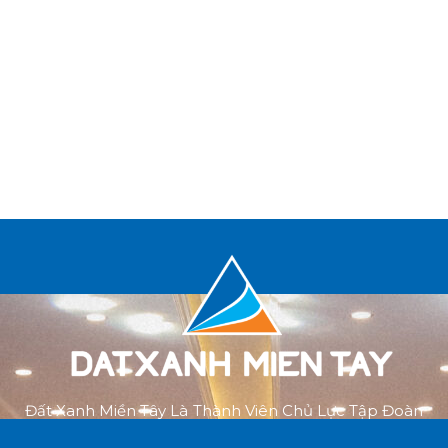
Đất Xanh Miền Tây Là Thành Viên Chủ Lực Tập Đoàn
Đất Xanh. Tầm Nhìn Trở Thành Nhà Phát Triển Dự