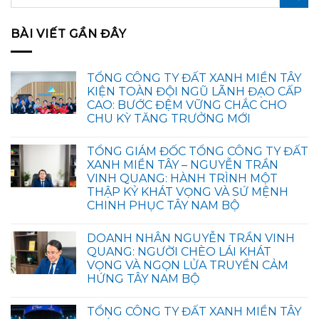
BÀI VIẾT GẦN ĐÂY
TỔNG CÔNG TY ĐẤT XANH MIỀN TÂY
KIỆN TOÀN ĐỘI NGŨ LÃNH ĐẠO CẤP
CAO: BƯỚC ĐỆM VỮNG CHẮC CHO
CHU KỲ TĂNG TRƯỞNG MỚI
TỔNG GIÁM ĐỐC TỔNG CÔNG TY ĐẤT
XANH MIỀN TÂY – NGUYỄN TRẦN
VINH QUANG: HÀNH TRÌNH MỘT
THẬP KỶ KHÁT VỌNG VÀ SỨ MỆNH
CHINH PHỤC TÂY NAM BỘ
DOANH NHÂN NGUYỄN TRẦN VINH
QUANG: NGƯỜI CHÈO LÁI KHÁT
VỌNG VÀ NGỌN LỬA TRUYỀN CẢM
HỨNG TÂY NAM BỘ
TỔNG CÔNG TY ĐẤT XANH MIỀN TÂY