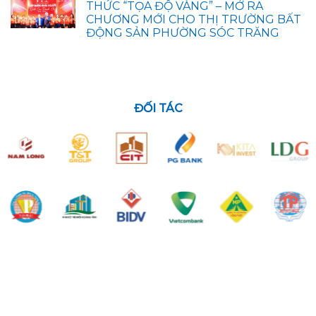
THỨC “TỌA ĐỘ VÀNG” – MỞ RA
CHƯƠNG MỚI CHO THỊ TRƯỜNG BẤT
ĐỘNG SẢN PHƯỜNG SÓC TRĂNG
ĐỐI TÁC