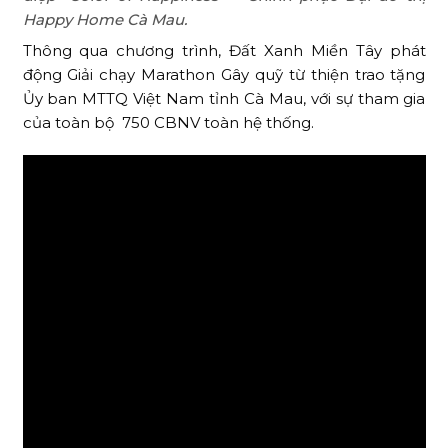
Happy Home Cà Mau.
Thông qua chương trình, Đất Xanh Miền Tây phát
động Giải chạy Marathon Gây quỹ từ thiện trao tặng
Ủy ban MTTQ Việt Nam tỉnh Cà Mau, với sự tham gia
của toàn bộ 750 CBNV toàn hệ thống.