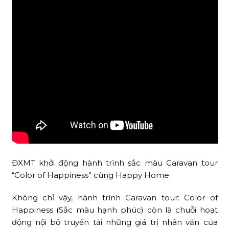
ĐXMT khởi động hành trình sắc màu Caravan tour
“Color of Happiness” cùng Happy Home
Không chỉ vậy, hành trình Caravan tour: Color of
Happiness (Sắc màu hạnh phúc) còn là chuỗi hoạt
động nội bộ truyền tải những giá trị nhân văn của