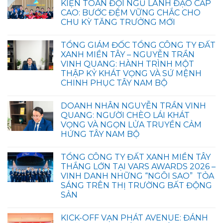
KIỆN TOÀN ĐỘI NGŨ LÃNH ĐẠO CẤP
CAO: BƯỚC ĐỆM VỮNG CHẮC CHO
CHU KỲ TĂNG TRƯỞNG MỚI
TỔNG GIÁM ĐỐC TỔNG CÔNG TY ĐẤT
XANH MIỀN TÂY – NGUYỄN TRẦN
VINH QUANG: HÀNH TRÌNH MỘT
THẬP KỶ KHÁT VỌNG VÀ SỨ MỆNH
CHINH PHỤC TÂY NAM BỘ
DOANH NHÂN NGUYỄN TRẦN VINH
QUANG: NGƯỜI CHÈO LÁI KHÁT
VỌNG VÀ NGỌN LỬA TRUYỀN CẢM
HỨNG TÂY NAM BỘ
TỔNG CÔNG TY ĐẤT XANH MIỀN TÂY
THẮNG LỚN TẠI VARS AWARDS 2026 –
VINH DANH NHỮNG “NGÔI SAO” TỎA
SÁNG TRÊN THỊ TRƯỜNG BẤT ĐỘNG
SẢN
KICK-OFF VẠN PHÁT AVENUE: ĐÁNH