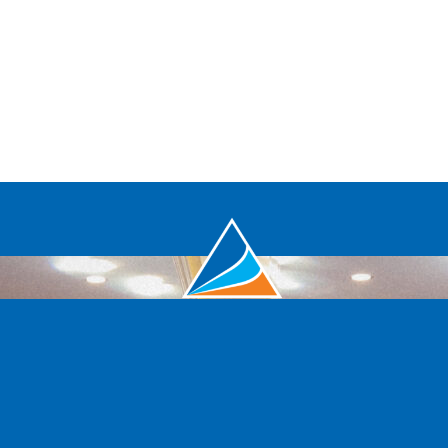
Đất Xanh Miền Tây Là Thành Viên Chủ Lực Tập Đoàn
Đất Xanh. Tầm Nhìn Trở Thành Nhà Phát Triển Dự
Án Bất Động Sản Toàn Diện Hàng Đầu Miền Tây.