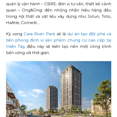
quản lý vận hành – CBRE; đơn vị tư vấn, thiết kế cảnh
quan – Ong&Ong; đến những nhãn hiệu hàng đầu
trong nội thất và vật liệu xây dựng như Jotun, Toto,
Hafele, Comelit…
Kỳ vọng
Cara River Park
sẽ là
dự án tạo đột phá và
tiên phong định vị sản phẩm chung cư cao cấp tại
miền Tây
, điều này sẽ kiến tạo nên một công trình
bền vững với thời gian.