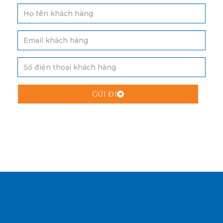
GỬI ĐI