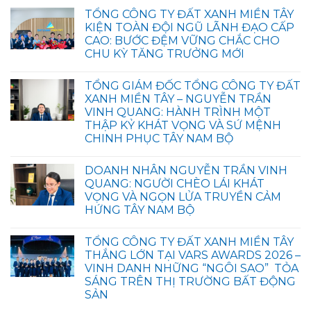
TỔNG CÔNG TY ĐẤT XANH MIỀN TÂY
KIỆN TOÀN ĐỘI NGŨ LÃNH ĐẠO CẤP
CAO: BƯỚC ĐỆM VỮNG CHẮC CHO
CHU KỲ TĂNG TRƯỞNG MỚI
TỔNG GIÁM ĐỐC TỔNG CÔNG TY ĐẤT
XANH MIỀN TÂY – NGUYỄN TRẦN
VINH QUANG: HÀNH TRÌNH MỘT
THẬP KỶ KHÁT VỌNG VÀ SỨ MỆNH
CHINH PHỤC TÂY NAM BỘ
DOANH NHÂN NGUYỄN TRẦN VINH
QUANG: NGƯỜI CHÈO LÁI KHÁT
VỌNG VÀ NGỌN LỬA TRUYỀN CẢM
HỨNG TÂY NAM BỘ
TỔNG CÔNG TY ĐẤT XANH MIỀN TÂY
THẮNG LỚN TẠI VARS AWARDS 2026 –
VINH DANH NHỮNG “NGÔI SAO” TỎA
SÁNG TRÊN THỊ TRƯỜNG BẤT ĐỘNG
SẢN