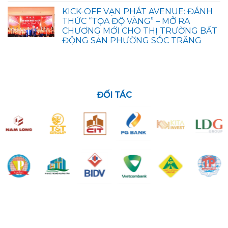
KICK-OFF VẠN PHÁT AVENUE: ĐÁNH
THỨC “TỌA ĐỘ VÀNG” – MỞ RA
CHƯƠNG MỚI CHO THỊ TRƯỜNG BẤT
ĐỘNG SẢN PHƯỜNG SÓC TRĂNG
ĐỐI TÁC