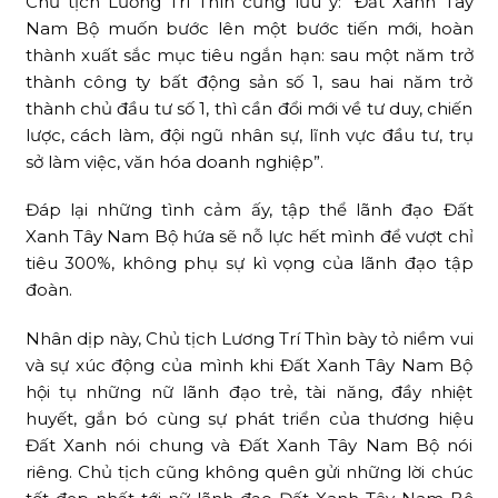
Chủ tịch Lương Trí Thìn cũng lưu ý: “Đất Xanh Tây
Nam Bộ muốn bước lên một bước tiến mới, hoàn
thành xuất sắc mục tiêu ngắn hạn: sau một năm trở
thành công ty bất động sản số 1, sau hai năm trở
thành chủ đầu tư số 1, thì cần đổi mới về tư duy, chiến
lược, cách làm, đội ngũ nhân sự, lĩnh vực đầu tư, trụ
sở làm việc, văn hóa doanh nghiệp”.
Đáp lại những tình cảm ấy, tập thể lãnh đạo Đất
Xanh Tây Nam Bộ hứa sẽ nỗ lực hết mình để vượt chỉ
tiêu 300%, không phụ sự kì vọng của lãnh đạo tập
đoàn.
Nhân dịp này, Chủ tịch Lương Trí Thìn bày tỏ niềm vui
và sự xúc động của mình khi Đất Xanh Tây Nam Bộ
hội tụ những nữ lãnh đạo trẻ, tài năng, đầy nhiệt
huyết, gắn bó cùng sự phát triển của thương hiệu
Đất Xanh nói chung và Đất Xanh Tây Nam Bộ nói
riêng. Chủ tịch cũng không quên gửi những lời chúc