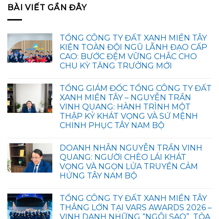
BÀI VIẾT GẦN ĐÂY
TỔNG CÔNG TY ĐẤT XANH MIỀN TÂY
KIỆN TOÀN ĐỘI NGŨ LÃNH ĐẠO CẤP
CAO: BƯỚC ĐỆM VỮNG CHẮC CHO
CHU KỲ TĂNG TRƯỞNG MỚI
TỔNG GIÁM ĐỐC TỔNG CÔNG TY ĐẤT
XANH MIỀN TÂY – NGUYỄN TRẦN
VINH QUANG: HÀNH TRÌNH MỘT
THẬP KỶ KHÁT VỌNG VÀ SỨ MỆNH
CHINH PHỤC TÂY NAM BỘ
DOANH NHÂN NGUYỄN TRẦN VINH
QUANG: NGƯỜI CHÈO LÁI KHÁT
VỌNG VÀ NGỌN LỬA TRUYỀN CẢM
HỨNG TÂY NAM BỘ
TỔNG CÔNG TY ĐẤT XANH MIỀN TÂY
THẮNG LỚN TẠI VARS AWARDS 2026 –
VINH DANH NHỮNG “NGÔI SAO” TỎA