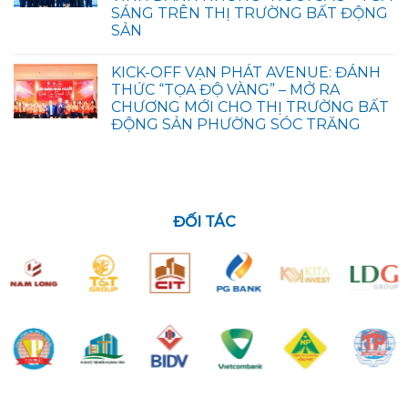
SÁNG TRÊN THỊ TRƯỜNG BẤT ĐỘNG
SẢN
KICK-OFF VẠN PHÁT AVENUE: ĐÁNH
THỨC “TỌA ĐỘ VÀNG” – MỞ RA
CHƯƠNG MỚI CHO THỊ TRƯỜNG BẤT
ĐỘNG SẢN PHƯỜNG SÓC TRĂNG
ĐỐI TÁC