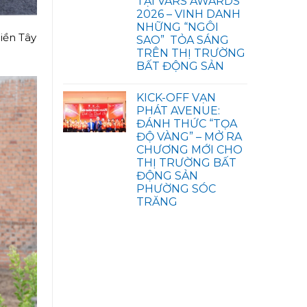
TẠI VARS AWARDS
2026 – VINH DANH
NHỮNG “NGÔI
iền Tây
SAO” TỎA SÁNG
TRÊN THỊ TRƯỜNG
BẤT ĐỘNG SẢN
KICK-OFF VẠN
PHÁT AVENUE:
ĐÁNH THỨC “TỌA
ĐỘ VÀNG” – MỞ RA
CHƯƠNG MỚI CHO
THỊ TRƯỜNG BẤT
ĐỘNG SẢN
PHƯỜNG SÓC
TRĂNG