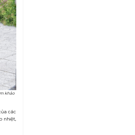
ám khảo
của các
 nhiệt,