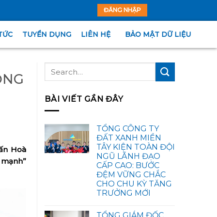
ĐĂNG NHẬP
TỨC
TUYỂN DỤNG
LIÊN HỆ
BẢO MẬT DỮ LIỆU
ỘNG
BÀI VIẾT GẦN ĐÂY
TỔNG CÔNG TY
ĐẤT XANH MIỀN
TÂY KIỆN TOÀN ĐỘI
rấn Hoà
NGŨ LÃNH ĐẠO
e mạnh”
CẤP CAO: BƯỚC
ĐỆM VỮNG CHẮC
CHO CHU KỲ TĂNG
TRƯỞNG MỚI
TỔNG GIÁM ĐỐC