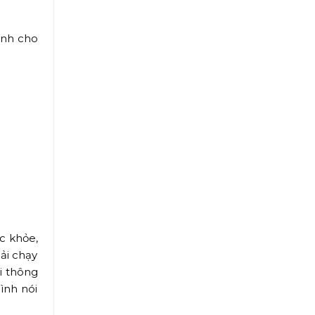
ành cho
c khỏe,
ải chạy
ải thông
ình nói