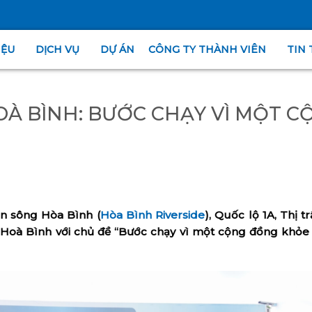
IỆU
DỊCH VỤ
DỰ ÁN
CÔNG TY THÀNH VIÊN
TIN 
À BÌNH: BƯỚC CHẠY VÌ MỘT C
en sông Hòa Bình (
Hòa Bình Riverside
), Quốc lộ 1A, Thị t
on Hoà Bình với chủ đề “Bước chạy vì một cộng đồng khỏ