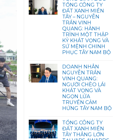
TỔNG CÔNG TY
ĐẤT XANH MIỀN
TÂY – NGUYỄN
TRẦN VINH
QUANG: HÀNH
TRÌNH MỘT THẬP
KỶ KHÁT VỌNG VÀ
SỨ MỆNH CHINH
PHỤC TÂY NAM BỘ
DOANH NHÂN
NGUYỄN TRẦN
VINH QUANG:
NGƯỜI CHÈO LÁI
KHÁT VỌNG VÀ
NGỌN LỬA
TRUYỀN CẢM
HỨNG TÂY NAM BỘ
TỔNG CÔNG TY
ĐẤT XANH MIỀN
TÂY THẮNG LỚN