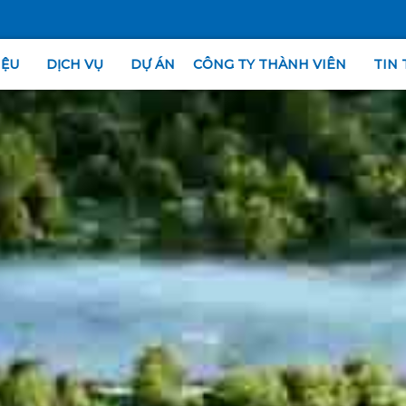
IỆU
DỊCH VỤ
DỰ ÁN
CÔNG TY THÀNH VIÊN
TIN 