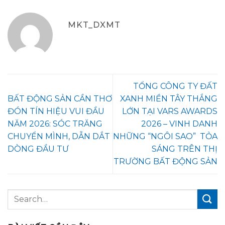
MKT_DXMT
TỔNG CÔNG TY ĐẤT
BẤT ĐỘNG SẢN CẦN THƠ
XANH MIỀN TÂY THẮNG
ĐÓN TÍN HIỆU VUI ĐẦU
LỚN TẠI VARS AWARDS
NĂM 2026: SÓC TRĂNG
2026 – VINH DANH
CHUYỂN MÌNH, DẪN DẮT
NHỮNG “NGÔI SAO” TỎA
DÒNG ĐẦU TƯ
SÁNG TRÊN THỊ
TRƯỜNG BẤT ĐỘNG SẢN