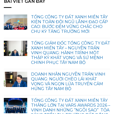
BÀI VIẾT GẦN ĐÂY
TỔNG CÔNG TY ĐẤT XANH MIỀN TÂY
KIỆN TOÀN ĐỘI NGŨ LÃNH ĐẠO CẤP
CAO: BƯỚC ĐỆM VỮNG CHẮC CHO
CHU KỲ TĂNG TRƯỞNG MỚI
TỔNG GIÁM ĐỐC TỔNG CÔNG TY ĐẤT
XANH MIỀN TÂY – NGUYỄN TRẦN
VINH QUANG: HÀNH TRÌNH MỘT
THẬP KỶ KHÁT VỌNG VÀ SỨ MỆNH
CHINH PHỤC TÂY NAM BỘ
DOANH NHÂN NGUYỄN TRẦN VINH
QUANG: NGƯỜI CHÈO LÁI KHÁT
VỌNG VÀ NGỌN LỬA TRUYỀN CẢM
HỨNG TÂY NAM BỘ
TỔNG CÔNG TY ĐẤT XANH MIỀN TÂY
THẮNG LỚN TẠI VARS AWARDS 2026 –
VINH DANH NHỮNG “NGÔI SAO” TỎA