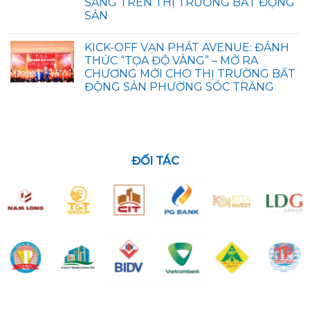
SÁNG TRÊN THỊ TRƯỜNG BẤT ĐỘNG
SẢN
KICK-OFF VẠN PHÁT AVENUE: ĐÁNH
THỨC “TỌA ĐỘ VÀNG” – MỞ RA
CHƯƠNG MỚI CHO THỊ TRƯỜNG BẤT
ĐỘNG SẢN PHƯỜNG SÓC TRĂNG
ĐỐI TÁC