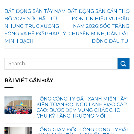
BẤT ĐỘNG SẢN TÂY NAM
BẤT ĐỘNG SẢN CẦN THƠ
BỘ 2026: SỨC BẬT TỪ
ĐÓN TÍN HIỆU VUI ĐẦU
NHỮNG TRỤC XƯƠNG
NĂM 2026: SÓC TRĂNG
SỐNG VÀ BỆ ĐỠ PHÁP LÝ
CHUYỂN MÌNH, DẪN DẮT
MINH BẠCH
DÒNG ĐẦU TƯ
BÀI VIẾT GẦN ĐÂY
TỔNG CÔNG TY ĐẤT XANH MIỀN TÂY
KIỆN TOÀN ĐỘI NGŨ LÃNH ĐẠO CẤP
CAO: BƯỚC ĐỆM VỮNG CHẮC CHO
CHU KỲ TĂNG TRƯỞNG MỚI
TỔNG GIÁM ĐỐC TỔNG CÔNG TY ĐẤT