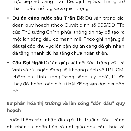
trực tiếp với cảng Trần Đề, định vị Sóc Trăng trở
thành đầu mối logistics quan trọng.
Dự án cảng nước sâu Trần Đề:
Dù vẫn trong giai
đoạn quy hoạch (theo Quyết định số 995/QĐ-TTg
của Thủ tướng Chính phủ), thông tin này đã tạo ra
một làn sóng đầu cơ mạnh mẽ. Theo ghi nhận, giá
đất tại các khu vực lân cận dự án cảng đã ghi nhận
đà tăng nhanh dù hạ tầng chưa hoàn thiện.
Cầu Đại Ngãi:
Dự án giúp kết nối Sóc Trăng với Trà
Vinh và rút ngắn đáng kể khoảng cách về TP.HCM,
chấm dứt tình trạng “sang sông lụy phà”, từ đó
thay đổi hoàn toàn giá trị bất động sản dọc hai bên
bờ.
Sự phân hóa thị trường và làn sóng “đón đầu” quy
hoạch
Trước thềm sáp nhập địa giới, thị trường Sóc Trăng
ghi nhận sự phân hóa rõ nét giữa nhu cầu thực và