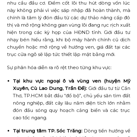
nhu cầu đầu cơ. Điểm cốt lõi thu hút dòng vốn lúc
này không phải vì việc sáp nhập đã hoàn thành, mà
chính là tâm lý đón đầu từ các dự thảo nâng cấp đô
thị và mở rộng không gian vùng
lõi đang rục rịch xuất
hiện trong các kỳ họp của HĐND tỉnh. Giới đầu tư
nhạy bén hiểu rằng, khi bộ máy hành chính cũ dịch
chuyển hoặc mở rộng về hướng ven, giá đất tại các
trục cửa ngõ sẽ lập tức thiết lập mặt bằng mới.
Sự phân hóa diễn ra rõ rệt theo từng khu vực:
Tại khu vực ngoại ô và vùng ven (huyện Mỹ
Xuyên, Cù Lao Dung, Trần Đề):
Giới đầu tư từ Cần
Thơ, TP.HCM bắt đầu “đổ bộ”, chủ yếu săn tìm đất
nông nghiệp, đất cây lâu năm diện tích lớn nhằm
đón đầu sóng quy hoạch cảng biển và các trục
cao tốc ngang.
Tại trung tâm TP. Sóc Trăng:
Dòng tiền hướng về