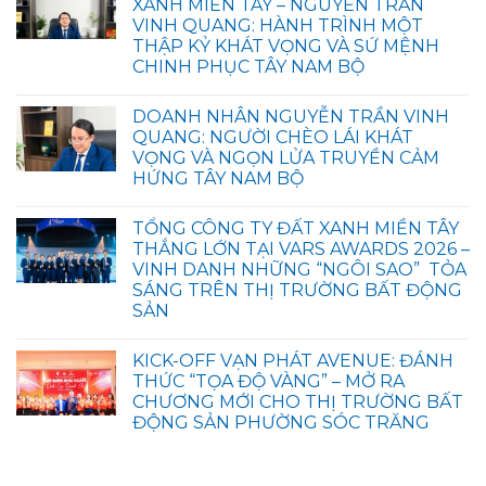
XANH MIỀN TÂY – NGUYỄN TRẦN
VINH QUANG: HÀNH TRÌNH MỘT
THẬP KỶ KHÁT VỌNG VÀ SỨ MỆNH
CHINH PHỤC TÂY NAM BỘ
DOANH NHÂN NGUYỄN TRẦN VINH
QUANG: NGƯỜI CHÈO LÁI KHÁT
VỌNG VÀ NGỌN LỬA TRUYỀN CẢM
HỨNG TÂY NAM BỘ
TỔNG CÔNG TY ĐẤT XANH MIỀN TÂY
THẮNG LỚN TẠI VARS AWARDS 2026 –
VINH DANH NHỮNG “NGÔI SAO” TỎA
SÁNG TRÊN THỊ TRƯỜNG BẤT ĐỘNG
SẢN
KICK-OFF VẠN PHÁT AVENUE: ĐÁNH
THỨC “TỌA ĐỘ VÀNG” – MỞ RA
CHƯƠNG MỚI CHO THỊ TRƯỜNG BẤT
ĐỘNG SẢN PHƯỜNG SÓC TRĂNG