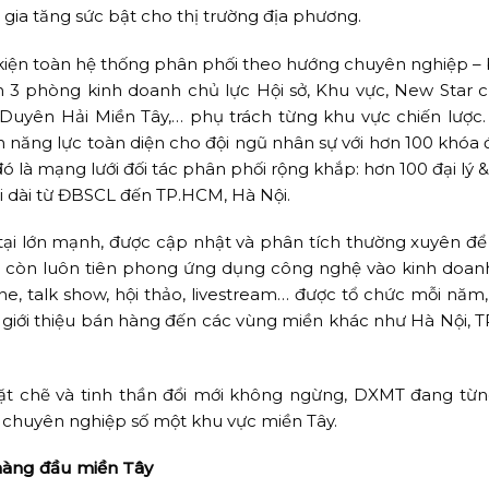
gia tăng sức bật cho thị trường địa phương.
 kiện toàn hệ thống phân phối theo hướng chuyên nghiệp – 
ồm 3 phòng kinh doanh chủ lực Hội sở, Khu vực, New Star 
 Duyên Hải Miền Tây,… phụ trách từng khu vực chiến lược
n năng lực toàn diện cho đội ngũ nhân sự với hơn 100 khóa 
là mạng lưới đối tác phân phối rộng khắp: hơn 100 đại lý & 
rải dài từ ĐBSCL đến TP.HCM, Hà Nội.
tại lớn mạnh, được cập nhật và phân tích thường xuyên để 
 còn luôn tiên phong ứng dụng công nghệ vào kinh doan
ine, talk show, hội thảo, livestream… được tổ chức mỗi năm
 giới thiệu bán hàng đến các vùng miền khác như Hà Nội, 
hặt chẽ và tinh thần đổi mới không ngừng, DXMT đang từ
 chuyên nghiệp số một khu vực miền Tây.
 hàng đầu miền Tây