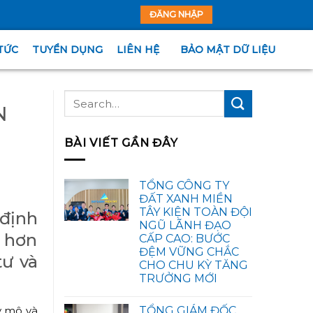
ĐĂNG NHẬP
TỨC
TUYỂN DỤNG
LIÊN HỆ
BẢO MẬT DỮ LIỆU
N
BÀI VIẾT GẦN ĐÂY
TỔNG CÔNG TY
ĐẤT XANH MIỀN
TÂY KIỆN TOÀN ĐỘI
 định
NGŨ LÃNH ĐẠO
i hơn
CẤP CAO: BƯỚC
ĐỆM VỮNG CHẮC
tư và
CHO CHU KỲ TĂNG
TRƯỞNG MỚI
TỔNG GIÁM ĐỐC
y mô và