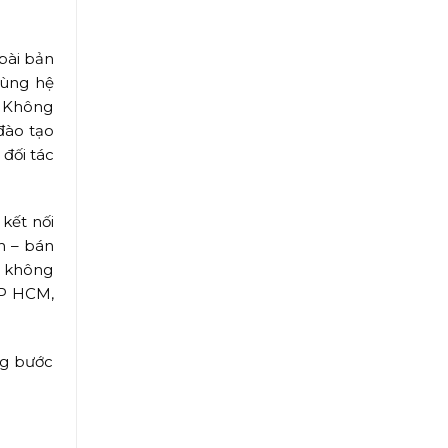
bài bản
cùng hệ
. Không
đào tạo
đối tác
kết nối
h – bán
, không
TP HCM,
ng bước