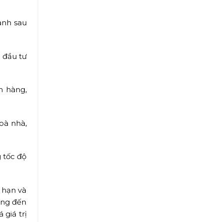
ành sau
ủ đầu tư
h hàng,
toà nhà,
 tốc độ
 hạn và
ưởng đến
giá trị