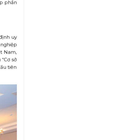
góp phần
định uy
ề nghiệp
ệt Nam,
 “Cơ sở
ầu tiên