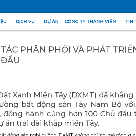
IỆU
DỊCH VỤ
DỰ ÁN
CÔNG TY THÀNH VIÊN
TIN 
 TÁC PHÂN PHỐI VÀ PHÁT TRIỂ
 ĐẦU
, Đất Xanh Miền Tây (DXMT) đã khẳng
 trường bất động sản Tây Nam Bộ vớ
g, đồng hành cùng hơn 100 Chủ đầu 
ự án trải dài khắp miền Tây.
ến bất động sản nghỉ dưỡng, DXMT không ngừng mở rộng qu