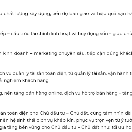
o chất lượng xây dựng, tiến độ bàn giao và hiệu quả vận h
xếp – cấu trúc tài chính linh hoạt và huy động vốn – giúp ch
ch kinh doanh – marketing chuyên sâu, tiếp cận đúng khác
h vụ quản lý tài sản toàn diện, từ quản lý tài sản, vận hành 
trải nghiệm khách hàng
nền tảng bán hàng online, dịch vụ hỗ trợ bán hàng – tăng
 án toàn diện cho Chủ đầu tư – Chủ đất, cùng tầm nhìn dài
nên hệ sinh thái dịch vụ khép kín, phục vụ trọn vẹn từ ý t
gia tăng bền vững cho Chủ đầu tư – Chủ đất như: tối ưu hoá 