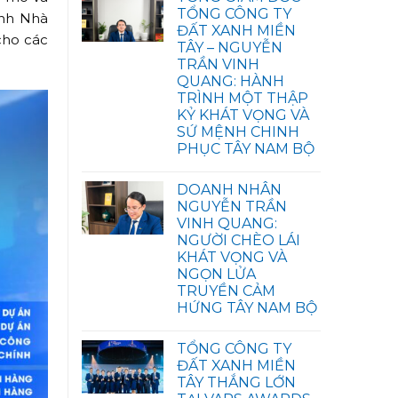
TỔNG CÔNG TY
ành Nhà
ĐẤT XANH MIỀN
cho các
TÂY – NGUYỄN
TRẦN VINH
QUANG: HÀNH
TRÌNH MỘT THẬP
KỶ KHÁT VỌNG VÀ
SỨ MỆNH CHINH
PHỤC TÂY NAM BỘ
DOANH NHÂN
NGUYỄN TRẦN
VINH QUANG:
NGƯỜI CHÈO LÁI
KHÁT VỌNG VÀ
NGỌN LỬA
TRUYỀN CẢM
HỨNG TÂY NAM BỘ
TỔNG CÔNG TY
ĐẤT XANH MIỀN
TÂY THẮNG LỚN