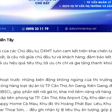
iền Tây
ài của các Chủ đầu tư, DXMT luôn cam kết triển khai chiến l
ất, là cầu nối giữa chủ đầu tư và khách hàng, đảm bảo kết 
ưu hiệu quả tiêu thụ, tối ưu chi chí và gia tăng thanh khoả
 hoạt trước những biến động không ngừng của thị trường,
ông hàng loạt dự án từ TP Cần Thơ, An Giang, Kiên Giang, 
ĐBSCL, góp phần kết nối giá trị, khai mở tiềm năng với hàng
cấp tiên phong tại TP. Cần Thơ, Kita Airport City, Khu dân c
appy Home Cà Mau, Khu đô thị Hoàng Phát Bạc Liêu, Khu
 Thoại Sơn, … đều ghi nhận tỷ lệ tiêu thụ ấn tượng, góp p