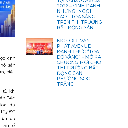
TẠI VARS AWARDS
2026 – VINH DANH
NHỮNG “NGÔI
SAO” TỎA SÁNG
TRÊN THỊ TRƯỜNG
BẤT ĐỘNG SẢN
KICK-OFF VẠN
PHÁT AVENUE:
ĐÁNH THỨC “TỌA
ĐỘ VÀNG” – MỞ RA
ược kinh
CHƯƠNG MỚI CHO
nối sản
THỊ TRƯỜNG BẤT
n, hiệu
ĐỘNG SẢN
PHƯỜNG SÓC
TRĂNG
 từ khi
đến Bến
 loạt dự
ư Tây Đô
 dân cư
hần tối