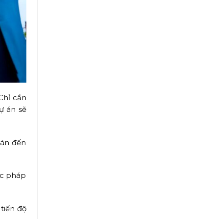
Chỉ cần
ự án sẽ
 án đến
tục pháp
 tiến độ