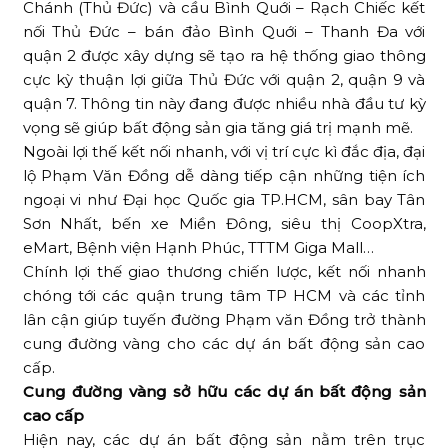
Chánh (Thủ Đức) và cầu Bình Quới – Rạch Chiếc kết
nối Thủ Đức – bán đảo Bình Quới – Thanh Đa với
quận 2 được xây dựng sẽ tạo ra hệ thống giao thông
cực kỳ thuận lợi giữa Thủ Đức với quận 2, quận 9 và
quận 7. Thông tin này đang được nhiều nhà đầu tư kỳ
vọng sẽ giúp bất động sản gia tăng giá trị mạnh mẽ.
Ngoài lợi thế kết nối nhanh, với vị trí cực kì đắc địa, đại
lộ Phạm Văn Đồng dễ dàng tiếp cận những tiện ích
ngoại vi như Đại học Quốc gia TP.HCM, sân bay Tân
Sơn Nhất, bến xe Miền Đông, siêu thị CoopXtra,
eMart, Bệnh viện Hạnh Phúc, TTTM Giga Mall…
Chính lợi thế giao thương chiến lược, kết nối nhanh
chóng tới các quận trung tâm TP HCM và các tỉnh
lân cận giúp tuyến đường Phạm văn Đồng trở thành
cung đường vàng cho các dự án bất động sản cao
cấp.
Cung đường vàng sở hữu các dự án bất động sản
cao cấp
Hiện nay, các dự án bất động sản nằm trên trục