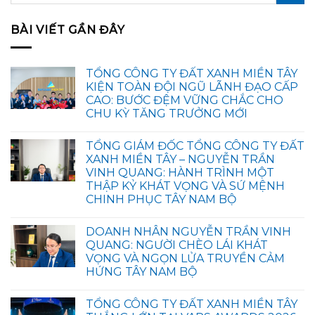
BÀI VIẾT GẦN ĐÂY
TỔNG CÔNG TY ĐẤT XANH MIỀN TÂY
KIỆN TOÀN ĐỘI NGŨ LÃNH ĐẠO CẤP
CAO: BƯỚC ĐỆM VỮNG CHẮC CHO
CHU KỲ TĂNG TRƯỞNG MỚI
TỔNG GIÁM ĐỐC TỔNG CÔNG TY ĐẤT
XANH MIỀN TÂY – NGUYỄN TRẦN
VINH QUANG: HÀNH TRÌNH MỘT
THẬP KỶ KHÁT VỌNG VÀ SỨ MỆNH
CHINH PHỤC TÂY NAM BỘ
DOANH NHÂN NGUYỄN TRẦN VINH
QUANG: NGƯỜI CHÈO LÁI KHÁT
VỌNG VÀ NGỌN LỬA TRUYỀN CẢM
HỨNG TÂY NAM BỘ
TỔNG CÔNG TY ĐẤT XANH MIỀN TÂY