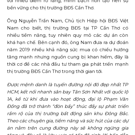
với nhiều điểm rõ ràng, minh bạch hơn tạo nên sự
bền vững cho thị trường BĐS Cần Thơ.
Ông Nguyễn Trần Nam, Chủ tịch Hiệp hội BĐS Việt
Nam cho biết, thị trường BĐS tại TP Cần Thơ có
nhiều tiềm năng, tuy nhiên quy mô các dự án còn
khá hạn chế. Bên cạnh đó, ông Nam đưa ra dự đoán
năm 2019 nhiều khả năng sức mua có chiều hướng
tăng mạnh nhưng nguồn cung bị khan hiếm, đây là
thời cơ để các nhà đầu tư tham gia phát triển mạnh
thị trường BĐS Cần Thơ trong thời gian tới.
Được mệnh danh là tuyến đường nội đô đẹp nhất TP
HCM, kết nối nhanh sân bay Tân Sơn Nhất với quốc lộ
1A, kể từ khi đưa vào hoạt động, đại lộ Phạm Văn
Đồng đã trở thành “đòn bẩy” thúc đẩy sự phát triển
rầm rộ của thị trường bất động sản khu Đông Bắc.
Theo các chuyên gia, tiềm năng và sức hút của các dự
án nằm trên cung đường này sẽ không ngừng gia