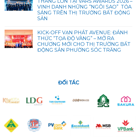
THẮNG LỚN TẠI VARS AWARDS 2026 –
VINH DANH NHỮNG “NGÔI SAO” TỎA
SÁNG TRÊN THỊ TRƯỜNG BẤT ĐỘNG
SẢN
KICK-OFF VẠN PHÁT AVENUE: ĐÁNH
THỨC “TỌA ĐỘ VÀNG” – MỞ RA
CHƯƠNG MỚI CHO THỊ TRƯỜNG BẤT
ĐỘNG SẢN PHƯỜNG SÓC TRĂNG
ĐỐI TÁC