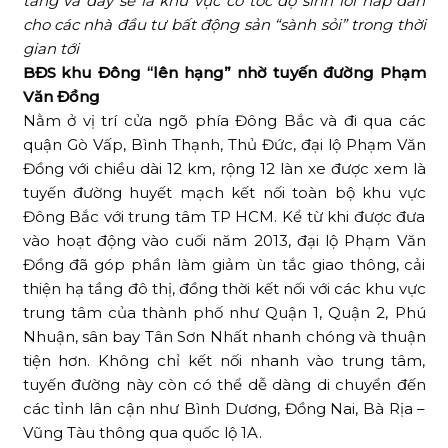
tăng và đây sẽ là khu vực có tốc độ sinh lời hấp dẫn
cho các nhà đầu tư bất động sản “sành sỏi” trong thời
gian tới
BĐS khu Đông “lên hạng” nhờ tuyến đường Phạm
Văn Đồng
Nằm ở vị trí cửa ngõ phía Đông Bắc và đi qua các
quận Gò Vấp, Bình Thạnh, Thủ Đức, đại lộ Phạm Văn
Đồng với chiều dài 12 km, rộng 12 làn xe được xem là
tuyến đường huyết mạch kết nối toàn bộ khu vực
Đông Bắc với trung tâm TP HCM. Kể từ khi được đưa
vào hoạt động vào cuối năm 2013, đại lộ Phạm Văn
Đồng đã góp phần làm giảm ùn tắc giao thông, cải
thiện hạ tầng đô thị, đồng thời kết nối với các khu vực
trung tâm của thành phố như Quận 1, Quận 2, Phú
Nhuận, sân bay Tân Sơn Nhất nhanh chóng và thuận
tiện hơn. Không chỉ kết nối nhanh vào trung tâm,
tuyến đường này còn có thể dễ dàng di chuyển đến
các tỉnh lân cận như Bình Dương, Đồng Nai, Bà Rịa –
Vũng Tàu thông qua quốc lộ 1A.