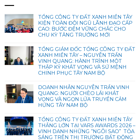
TỔNG CÔNG TY ĐẤT XANH MIỀN TÂY
KIỆN TOÀN ĐỘI NGŨ LÃNH ĐẠO CẤP
CAO: BƯỚC ĐỆM VỮNG CHẮC CHO
CHU KỲ TĂNG TRƯỞNG MỚI
TỔNG GIÁM ĐỐC TỔNG CÔNG TY ĐẤT
XANH MIỀN TÂY – NGUYỄN TRẦN
VINH QUANG: HÀNH TRÌNH MỘT
THẬP KỶ KHÁT VỌNG VÀ SỨ MỆNH
CHINH PHỤC TÂY NAM BỘ
DOANH NHÂN NGUYỄN TRẦN VINH
QUANG: NGƯỜI CHÈO LÁI KHÁT
VỌNG VÀ NGỌN LỬA TRUYỀN CẢM
HỨNG TÂY NAM BỘ
TỔNG CÔNG TY ĐẤT XANH MIỀN TÂY
THẮNG LỚN TẠI VARS AWARDS 2026 –
VINH DANH NHỮNG “NGÔI SAO” TỎA
SÁNG TRÊN THỊ TRƯỜNG BẤT ĐỘNG