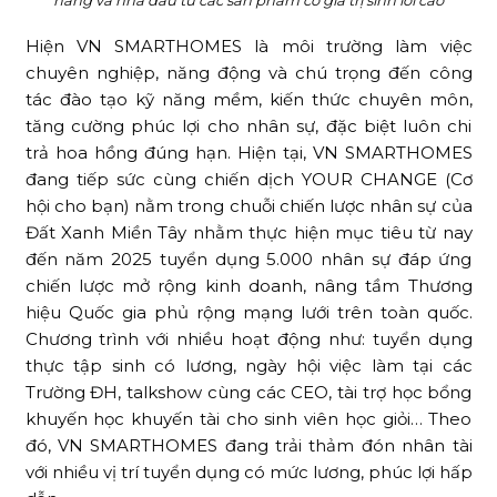
hàng và nhà đầu tư các sản phẩm có giá trị sinh lời cao
Hiện VN SMARTHOMES là môi trường làm việc
chuyên nghiệp, năng động và chú trọng đến công
tác đào tạo kỹ năng mềm, kiến thức chuyên môn,
tăng cường phúc lợi cho nhân sự, đặc biệt luôn chi
trả hoa hồng đúng hạn. Hiện tại, VN SMARTHOMES
đang tiếp sức cùng chiến dịch YOUR CHANGE (Cơ
hội cho bạn) nằm trong chuỗi chiến lược nhân sự của
Đất Xanh Miền Tây nhằm thực hiện mục tiêu từ nay
đến năm 2025 tuyển dụng 5.000 nhân sự đáp ứng
chiến lược mở rộng kinh doanh, nâng tầm Thương
hiệu Quốc gia phủ rộng mạng lưới trên toàn quốc.
Chương trình với nhiều hoạt động như: tuyển dụng
thực tập sinh có lương, ngày hội việc làm tại các
Trường ĐH, talkshow cùng các CEO, tài trợ học bổng
khuyến học khuyến tài cho sinh viên học giỏi… Theo
đó, VN SMARTHOMES đang trải thảm đón nhân tài
với nhiều vị trí tuyển dụng có mức lương, phúc lợi hấp