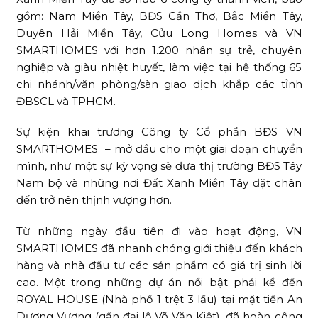
gồm: Nam Miền Tây, BĐS Cần Thơ, Bắc Miền Tây,
Duyên Hải Miền Tây, Cửu Long Homes và VN
SMARTHOMES với hơn 1.200 nhân sự trẻ, chuyên
nghiệp và giàu nhiệt huyết, làm việc tại hệ thống 65
chi nhánh/văn phòng/sàn giao dịch khắp các tỉnh
ĐBSCL và TPHCM.
Sự kiện khai trương Công ty Cổ phần BĐS VN
SMARTHOMES – mở đầu cho một giai đoạn chuyển
mình, như một sự kỳ vọng sẽ đưa thị trường BĐS Tây
Nam bộ và những nơi Đất Xanh Miền Tây đặt chân
đến trở nên thịnh vượng hơn.
Từ những ngày đầu tiên đi vào hoạt động, VN
SMARTHOMES đã nhanh chóng giới thiệu đến khách
hàng và nhà đầu tư các sản phẩm có giá trị sinh lời
cao. Một trong những dự án nổi bật phải kể đến
ROYAL HOUSE (Nhà phố 1 trệt 3 lầu) tại mặt tiền An
Dương Vương (gần đại lộ Võ Văn Kiệt), đã hoàn công