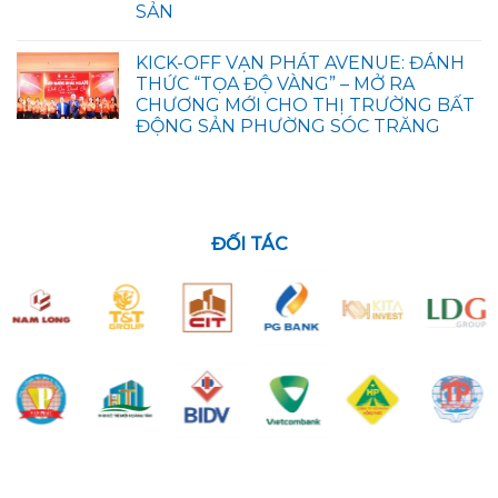
SẢN
KICK-OFF VẠN PHÁT AVENUE: ĐÁNH
THỨC “TỌA ĐỘ VÀNG” – MỞ RA
CHƯƠNG MỚI CHO THỊ TRƯỜNG BẤT
ĐỘNG SẢN PHƯỜNG SÓC TRĂNG
ĐỐI TÁC