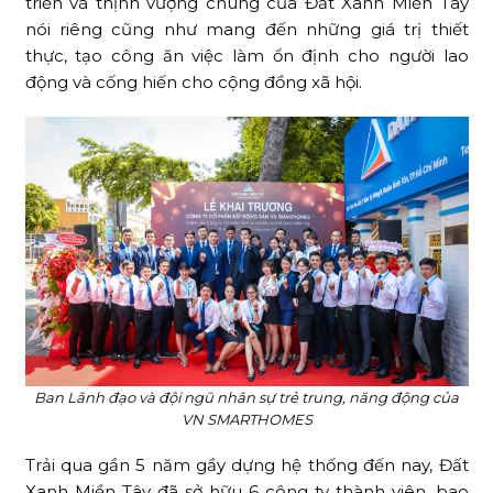
triển và thịnh vượng chung của Đất Xanh Miền Tây
nói riêng cũng như mang đến những giá trị thiết
thực, tạo công ăn việc làm ổn định cho người lao
động và cống hiến cho cộng đồng xã hội.
Ban Lãnh đạo và đội ngũ nhân sự trẻ trung, năng động của
VN SMARTHOMES
Trải qua gần 5 năm gầy dựng hệ thống đến nay, Đất
Xanh Miền Tây đã sở hữu 6 công ty thành viên, bao