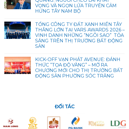
QUANG: NGƯỜI CHÈO LÁI KHÁT
VỌNG VÀ NGỌN LỬA TRUYỀN CẢM
HỨNG TÂY NAM BỘ
TỔNG CÔNG TY ĐẤT XANH MIỀN TÂY
THẮNG LỚN TẠI VARS AWARDS 2026 –
VINH DANH NHỮNG “NGÔI SAO” TỎA
SÁNG TRÊN THỊ TRƯỜNG BẤT ĐỘNG
SẢN
KICK-OFF VẠN PHÁT AVENUE: ĐÁNH
THỨC “TỌA ĐỘ VÀNG” – MỞ RA
CHƯƠNG MỚI CHO THỊ TRƯỜNG BẤT
ĐỘNG SẢN PHƯỜNG SÓC TRĂNG
ĐỐI TÁC