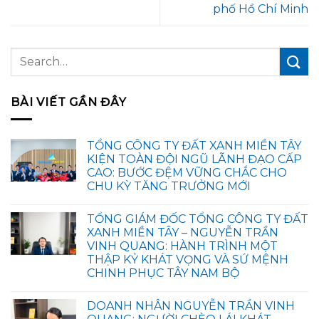
phố Hồ Chí Minh
BÀI VIẾT GẦN ĐÂY
TỔNG CÔNG TY ĐẤT XANH MIỀN TÂY
KIỆN TOÀN ĐỘI NGŨ LÃNH ĐẠO CẤP
CAO: BƯỚC ĐỆM VỮNG CHẮC CHO
CHU KỲ TĂNG TRƯỞNG MỚI
TỔNG GIÁM ĐỐC TỔNG CÔNG TY ĐẤT
XANH MIỀN TÂY – NGUYỄN TRẦN
VINH QUANG: HÀNH TRÌNH MỘT
THẬP KỶ KHÁT VỌNG VÀ SỨ MỆNH
CHINH PHỤC TÂY NAM BỘ
DOANH NHÂN NGUYỄN TRẦN VINH