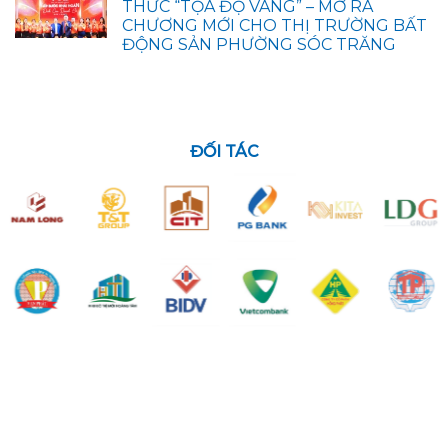
THỨC “TỌA ĐỘ VÀNG” – MỞ RA
CHƯƠNG MỚI CHO THỊ TRƯỜNG BẤT
ĐỘNG SẢN PHƯỜNG SÓC TRĂNG
ĐỐI TÁC