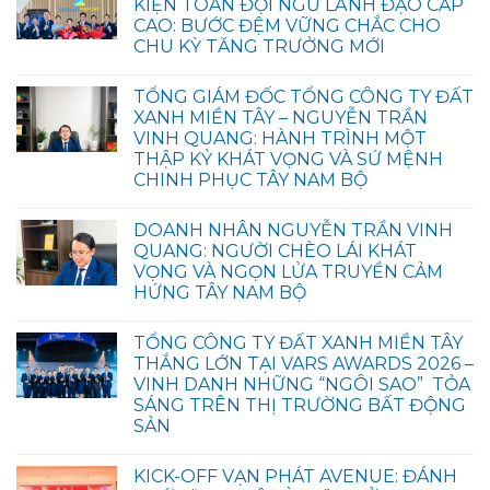
KIỆN TOÀN ĐỘI NGŨ LÃNH ĐẠO CẤP
CAO: BƯỚC ĐỆM VỮNG CHẮC CHO
CHU KỲ TĂNG TRƯỞNG MỚI
TỔNG GIÁM ĐỐC TỔNG CÔNG TY ĐẤT
XANH MIỀN TÂY – NGUYỄN TRẦN
VINH QUANG: HÀNH TRÌNH MỘT
THẬP KỶ KHÁT VỌNG VÀ SỨ MỆNH
CHINH PHỤC TÂY NAM BỘ
DOANH NHÂN NGUYỄN TRẦN VINH
QUANG: NGƯỜI CHÈO LÁI KHÁT
VỌNG VÀ NGỌN LỬA TRUYỀN CẢM
HỨNG TÂY NAM BỘ
TỔNG CÔNG TY ĐẤT XANH MIỀN TÂY
THẮNG LỚN TẠI VARS AWARDS 2026 –
VINH DANH NHỮNG “NGÔI SAO” TỎA
SÁNG TRÊN THỊ TRƯỜNG BẤT ĐỘNG
SẢN
KICK-OFF VẠN PHÁT AVENUE: ĐÁNH