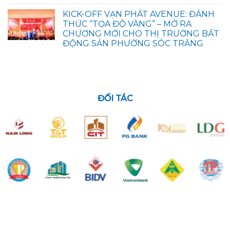
KICK-OFF VẠN PHÁT AVENUE: ĐÁNH
THỨC “TỌA ĐỘ VÀNG” – MỞ RA
CHƯƠNG MỚI CHO THỊ TRƯỜNG BẤT
ĐỘNG SẢN PHƯỜNG SÓC TRĂNG
ĐỐI TÁC