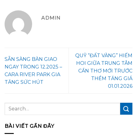
ADMIN
QUỸ “ĐẤT VÀNG” HIẾM
SẴN SÀNG BÀN GIAO
HOI GIỮA TRUNG TÂM
NGAY TRONG 12.2025 –
CẦN THƠ MỚI TRƯỚC
CARA RIVER PARK GIA
THỀM TĂNG GIÁ
TĂNG SỨC HÚT
01.01.2026
BÀI VIẾT GẦN ĐÂY