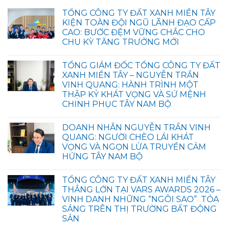
TỔNG CÔNG TY ĐẤT XANH MIỀN TÂY
KIỆN TOÀN ĐỘI NGŨ LÃNH ĐẠO CẤP
CAO: BƯỚC ĐỆM VỮNG CHẮC CHO
CHU KỲ TĂNG TRƯỞNG MỚI
TỔNG GIÁM ĐỐC TỔNG CÔNG TY ĐẤT
XANH MIỀN TÂY – NGUYỄN TRẦN
VINH QUANG: HÀNH TRÌNH MỘT
THẬP KỶ KHÁT VỌNG VÀ SỨ MỆNH
CHINH PHỤC TÂY NAM BỘ
DOANH NHÂN NGUYỄN TRẦN VINH
QUANG: NGƯỜI CHÈO LÁI KHÁT
VỌNG VÀ NGỌN LỬA TRUYỀN CẢM
HỨNG TÂY NAM BỘ
TỔNG CÔNG TY ĐẤT XANH MIỀN TÂY
THẮNG LỚN TẠI VARS AWARDS 2026 –
VINH DANH NHỮNG “NGÔI SAO” TỎA
SÁNG TRÊN THỊ TRƯỜNG BẤT ĐỘNG
SẢN