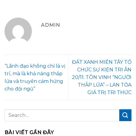
ADMIN
ĐẤT XANH MIỀN TÂY TỔ
“Lãnh đạo không chỉ là vị
CHỨC SỰ KIỆN TRI ÂN
trí, mà là khả năng thắp
20/11: TÔN VINH “NGƯỜI
lửa và truyền cảm hứng
THẮP LỬA” – LAN TỎA
cho đội ngũ”
GIÁ TRỊ TRI THỨC
BÀI VIẾT GẦN ĐÂY