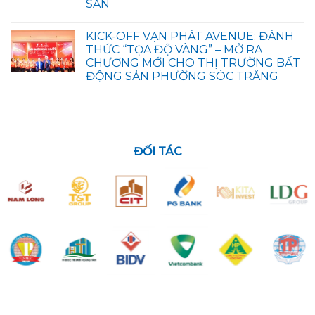
SẢN
KICK-OFF VẠN PHÁT AVENUE: ĐÁNH
THỨC “TỌA ĐỘ VÀNG” – MỞ RA
CHƯƠNG MỚI CHO THỊ TRƯỜNG BẤT
ĐỘNG SẢN PHƯỜNG SÓC TRĂNG
ĐỐI TÁC