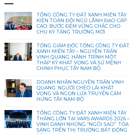
TỔNG CÔNG TY ĐẤT XANH MIỀN TÂY
KIỆN TOÀN ĐỘI NGŨ LÃNH ĐẠO CẤP
CAO: BƯỚC ĐỆM VỮNG CHẮC CHO
CHU KỲ TĂNG TRƯỞNG MỚI
TỔNG GIÁM ĐỐC TỔNG CÔNG TY ĐẤT
XANH MIỀN TÂY – NGUYỄN TRẦN
VINH QUANG: HÀNH TRÌNH MỘT
THẬP KỶ KHÁT VỌNG VÀ SỨ MỆNH
CHINH PHỤC TÂY NAM BỘ
DOANH NHÂN NGUYỄN TRẦN VINH
QUANG: NGƯỜI CHÈO LÁI KHÁT
VỌNG VÀ NGỌN LỬA TRUYỀN CẢM
HỨNG TÂY NAM BỘ
TỔNG CÔNG TY ĐẤT XANH MIỀN TÂY
THẮNG LỚN TẠI VARS AWARDS 2026 –
VINH DANH NHỮNG “NGÔI SAO” TỎA
SÁNG TRÊN THỊ TRƯỜNG BẤT ĐỘNG