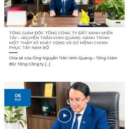
TỔNG GIÁM ĐỐC TỔNG CÔNG TY ĐẤT XANH MIỀN
TÂY – NGUYỄN TRẦN VINH QUANG: HÀNH TRÌNH
MỘT THẬP KỶ KHÁT VỌNG VÀ SỨ MỆNH CHINH
PHỤC TÂY NAM BỘ
Chia sẻ của Ông Nguyễn Trần Vinh Quang – Tổng Giám
đốc Tổng Công ty [...]
06
Th7