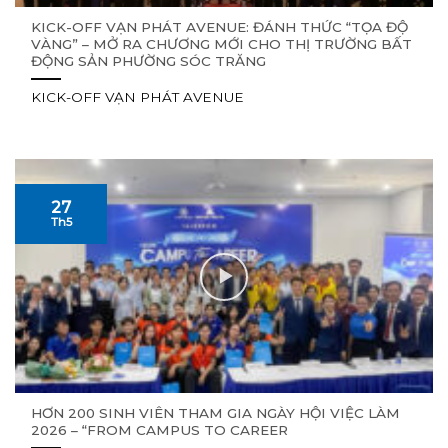
KICK-OFF VẠN PHÁT AVENUE: ĐÁNH THỨC “TỌA ĐỘ
VÀNG” – MỞ RA CHƯƠNG MỚI CHO THỊ TRƯỜNG BẤT
ĐỘNG SẢN PHƯỜNG SÓC TRĂNG
KICK-OFF VẠN PHÁT AVENUE
27
Th5
HƠN 200 SINH VIÊN THAM GIA NGÀY HỘI VIỆC LÀM
2026 – “FROM CAMPUS TO CAREER