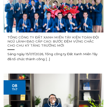
TỔNG CÔNG TY ĐẤT XANH MIỀN TÂY KIỆN TOÀN ĐỘI
NGŨ LÃNH ĐẠO CẤP CAO: BƯỚC ĐỆM VỮNG CHẮC
CHO CHU KỲ TĂNG TRƯỞNG MỚI
Sáng ngày 15/07/2026, Tổng công ty Đất Xanh Miền Tây
đã tổ chức thành công [...]
08
Th7